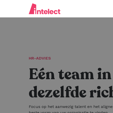
HR-ADVIES
Eén team in
dezelfde ric
Focus op het aanwezig talent en het alig
beste vorm van uw organisatie te vinden.