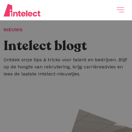
NIEUWS
Intelect blogt
Ontdek onze tips & tricks voor talent en bedrijven. Blijf
op de hoogte van rekrutering, krijg carrièreadvies en
lees de laatste Intelect-nieuwtjes.