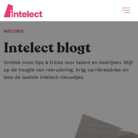
NIEUWS
Intelect blogt
Ontdek onze tips & tricks voor talent en bedrijven. Blijf
op de hoogte van rekrutering, krijg carrièreadvies en
lees de laatste Intelect-nieuwtjes.