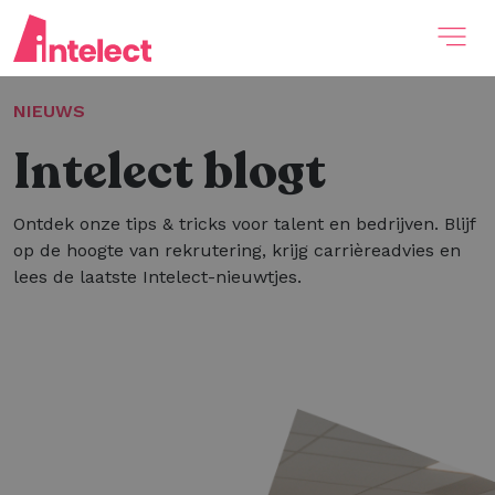
NIEUWS
Intelect blogt
Ontdek onze tips & tricks voor talent en bedrijven. Blijf
op de hoogte van rekrutering, krijg carrièreadvies en
lees de laatste Intelect-nieuwtjes.