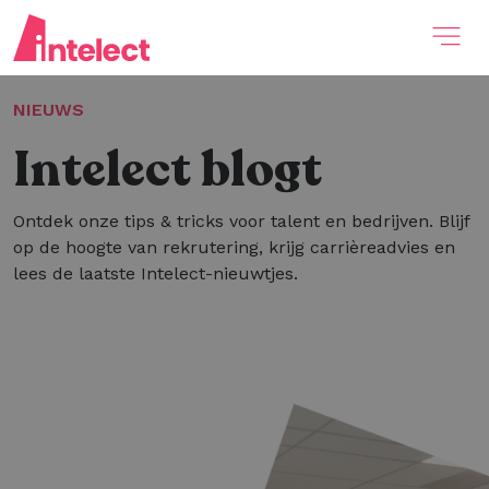
NIEUWS
Intelect blogt
Ontdek onze tips & tricks voor talent en bedrijven. Blijf
op de hoogte van rekrutering, krijg carrièreadvies en
lees de laatste Intelect-nieuwtjes.