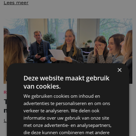
Lees meer
×
Deze website maakt gebruik
van cookies.
REKRUTERING
We gebruiken cookies om inhoud en
Terugblikken op mijn eerste 9
advertenties te personaliseren en om ons
maanden als Junior Recruiter
verkeer te analyseren. We delen ook
informatie over uw gebruik van onze site
Lees meer
met onze advertentie- en analysepartners,
die deze kunnen combineren met andere