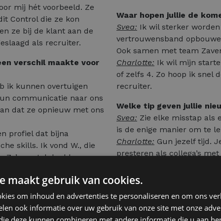
 voor mij hét voorbeeld. Ze
Waar hopen jullie de ko
dit Control die ze kon
Svea:
Ik wil sterker worde
n ze bij de klant aan de
vertrouwensband opbouwen,
geslaagd als recruiter.
Ook samen met team Zavente
en verschil maakte voor
Charlotte:
Ik wil mijn start
of zelfs 4. Zo hoop ik snel 
eb ik kunnen overtuigen
recruiter.
 Hun communicatie naar ons
Welke tip geven jullie ni
 van dat ze opnieuw met ons
Svea:
Zie elke misstap als 
is de enige manier om te le
 profiel dat bijna
Charlotte:
Gun jezelf tijd. 
he skills. Ik vond W., die
presteren als collega’s met
en. Zo’n match hadden ze
maken is de sleutel.
e maakt gebruik van cookies.
de energie van het team?
kies om inhoud en advertenties te personaliseren en om ons ver
wartaalmeeting op nummer
Conclusie
len ook informatie over uw gebruik van onze site met onze adver
at bereik je alleen als
De eerste maanden als junior
 die deze kunnen combineren met andere informatie die u aan hen