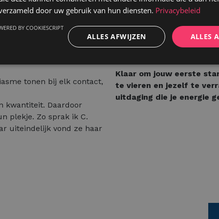
ontzettend boeiend. Je bou
n verzameld door uw gebruik van hun diensten.
Privacybeleid
omplimentjes en kleine
fouten en groeit daardoor s
, maar draagt bij aan de
WERED BY COOKIESCRIPT
op mensen en bedrijven. Sv
ALLES AFWIJZEN
ALLES 
enthousiasme, doorzetting
het verschil kan maken.
gt aan de groei van
Klaar om jouw eerste sta
asme tonen bij elk contact,
te vieren en jezelf te ver
uitdaging die je energie 
an kwantiteit. Daardoor
n plekje. Zo sprak ik C.
r uiteindelijk vond ze haar