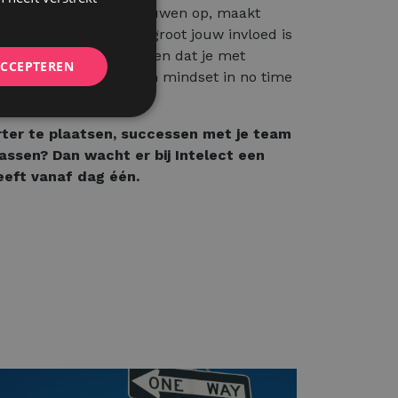
wt elke dag zelfvertrouwen op, maakt
neller, en ervaart hoe groot jouw invloed is
ea en Charlotte bewijzen dat je met
ACCEPTEREN
svermogen en een open mindset in no time
rter te plaatsen, successen met je team
rassen? Dan wacht er bij Intelect een
geeft vanaf dag één.