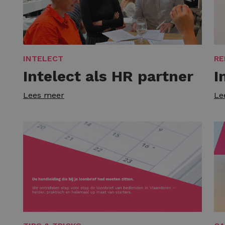
INTELECT
RE
Intelect als HR partner
I
Lees meer
Le