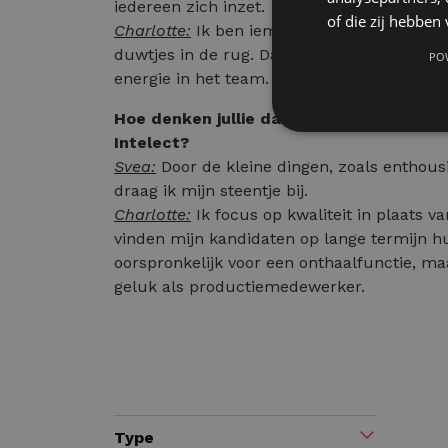
iedereen zich inzet.
of die zij hebbe
Charlotte:
Ik ben iemand van de subtiele c
duwtjes in de rug. Dat lijkt misschien klein
PO
energie in het team.
Hoe denken jullie dat jullie werk bijdraa
Intelect?
Svea:
Door de kleine dingen, zoals enthousi
draag ik mijn steentje bij.
Charlotte:
Ik focus op kwaliteit in plaats v
vinden mijn kandidaten op lange termijn hu
oorspronkelijk voor een onthaalfunctie, maa
geluk als productiemedewerker.
Type