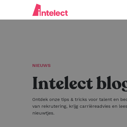
NIEUWS
Intelect blo
Ontdek onze tips & tricks voor talent en bed
van rekrutering, krijg carrièreadvies en lees
nieuwtjes.