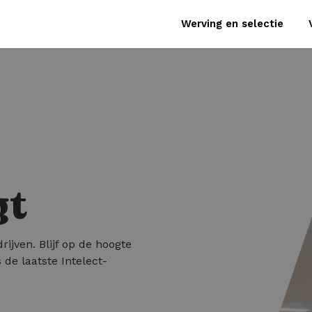
Werving en selectie
gt
rijven. Blijf op de hoogte
 de laatste Intelect-