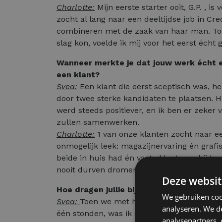
Charlotte:
Mijn eerste starter ooit, G.P. , is
zocht al lang naar een deeltijdse job in Cre
combineren met de zaak van haar man. Toe
slag kon, voelde ik mij voor het eerst écht 
Wanneer merkte je dat jouw werk écht e
een klant?
Svea:
Een klant die eerst sceptisch was, h
door twee sterke kandidaten te plaatsen.
werd steeds positiever, en ik ben er zeker
zullen samenwerken.
Charlotte:
1 van onze klanten zocht naar een
onmogelijk leek: magazijnervaring én grafisc
beide in huis had én vaste klant was bij h
nooit durven dromen.
Deze websit
Hoe dragen jullie bij aan het succes en 
We gebruiken coo
Svea:
Toen we met het hele team op de k
analyseren. We de
één stonden, was ik echt trots. Zo’n resulta
analysepartners,