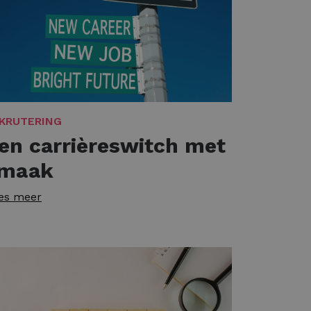
KRUTERING
en carrièreswitch met
maak
es meer