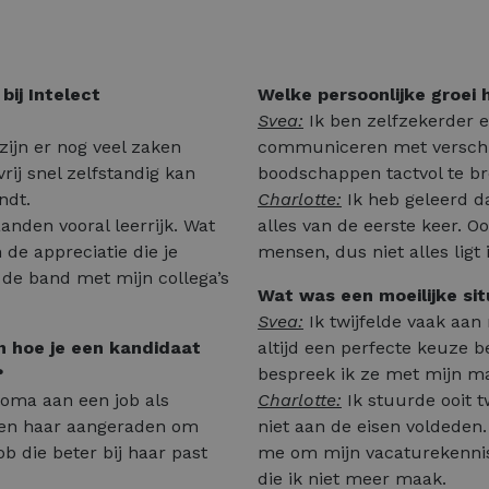
bij Intelect
Welke persoonlijke groei
Svea:
Ik ben zelfzekerder e
 zijn er nog veel zaken
communiceren met verschil
vrij snel zelfstandig kan
boodschappen tactvol te b
ndt.
Charlotte:
Ik heb geleerd da
nden vooral leerrijk. Wat
alles van de eerste keer. Oo
 de appreciatie die je
mensen, dus niet alles ligt
k de band met mijn collega’s
Wat was een moeilijke sit
Svea:
Ik twijfelde vaak aan 
n hoe je een kandidaat
altijd een perfecte keuze be
?
bespreek ik ze met mijn mana
loma aan een job als
Charlotte:
Ik stuurde ooit t
den haar aangeraden om
niet aan de eisen voldeden
b die beter bij haar past
me om mijn vacaturekennis 
die ik niet meer maak.