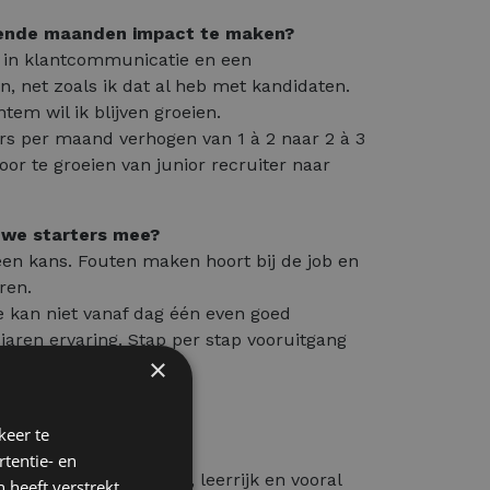
mende maanden impact te maken?
n in klantcommunicatie en een
 net zoals ik dat al heb met kandidaten.
m wil ik blijven groeien.
ers per maand verhogen van 1 à 2 naar 2 à 3
door te groeien van junior recruiter naar
euwe starters mee?
een kans. Fouten maken hoort bij de job en
ren.
Je kan niet vanaf dag één even goed
 jaren ervaring. Stap per stap vooruitgang
×
keer te
tentie- en
 recruiter zijn intens, leerrijk en vooral
 heeft verstrekt