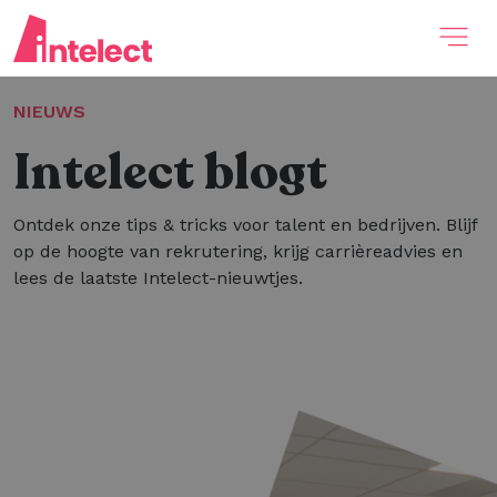
NIEUWS
Intelect blogt
Ontdek onze tips & tricks voor talent en bedrijven. Blijf
op de hoogte van rekrutering, krijg carrièreadvies en
lees de laatste Intelect-nieuwtjes.