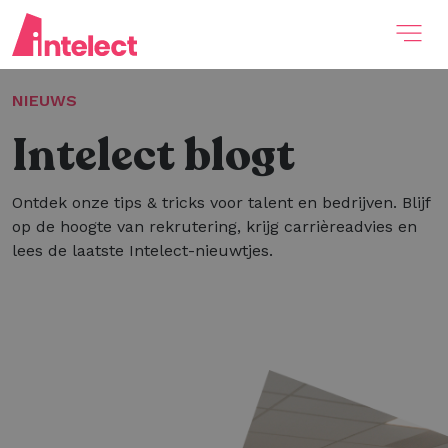
NIEUWS
Intelect blogt
Ontdek onze tips & tricks voor talent en bedrijven. Blijf
op de hoogte van rekrutering, krijg carrièreadvies en
lees de laatste Intelect-nieuwtjes.