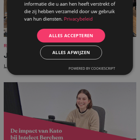
informatie die u aan hen heeft verstrekt of
die zij hebben verzameld door uw gebruik
van hun diensten.
Privacybeleid
ALLES ACCEPTEREN
REKRUTERING
ALLES AFWIJZEN
Jouw groei, onze misse
Lees meer
POWERED BY COOKIESCRIPT