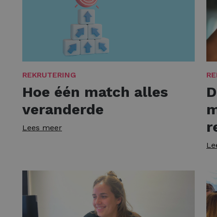
REKRUTERING
RE
Hoe één match alles
D
veranderde
m
r
Lees meer
Le