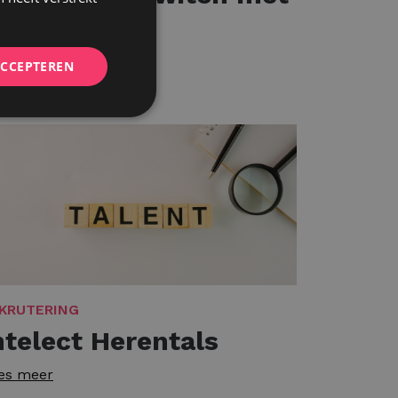
maak
es meer
ACCEPTEREN
KRUTERING
ntelect Herentals
es meer