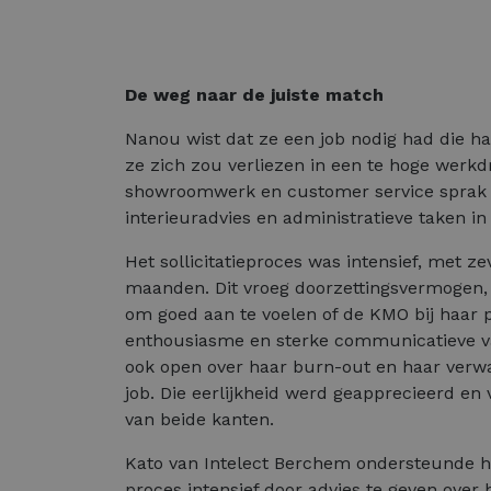
De weg naar de juiste match
Nanou wist dat ze een job nodig had die ha
ze zich zou verliezen in een te hoge werk
showroomwerk en customer service sprak h
interieuradvies en administratieve taken in
Het sollicitatieproces was intensief, met 
maanden. Dit vroeg doorzettingsvermogen,
om goed aan te voelen of de KMO bij haar 
enthousiasme en sterke communicatieve v
ook open over haar burn-out en haar verw
job. Die eerlijkheid werd geapprecieerd en
van beide kanten.
Kato van Intelect Berchem ondersteunde h
proces intensief door advies te geven over 