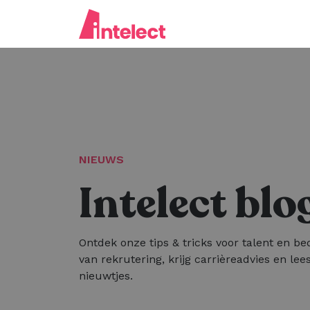
NIEUWS
Intelect blo
Ontdek onze tips & tricks voor talent en bed
van rekrutering, krijg carrièreadvies en lees
nieuwtjes.