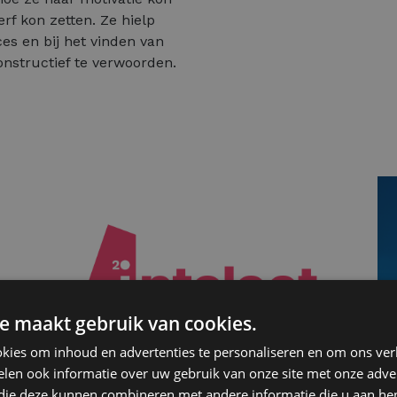
rf kon zetten. Ze hielp
ces en bij het vinden van
onstructief te verwoorden.
e maakt gebruik van cookies.
kies om inhoud en advertenties te personaliseren en om ons ver
RE
len ook informatie over uw gebruik van onze site met onze adver
INTELECT
E
 die deze kunnen combineren met andere informatie die u aan hen