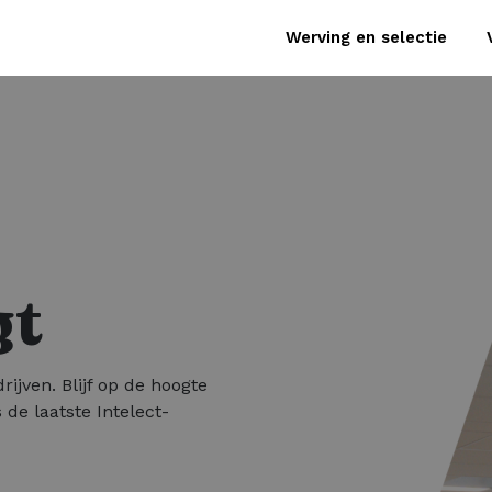
Werving en selectie
gt
rijven. Blijf op de hoogte
 de laatste Intelect-