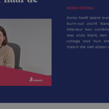
REKRUTERING
Soms heeft talent eve
burn-out zocht Nan
interieur kon combine
was onze klant, een t
collega voor hun s
match die niet alleen 