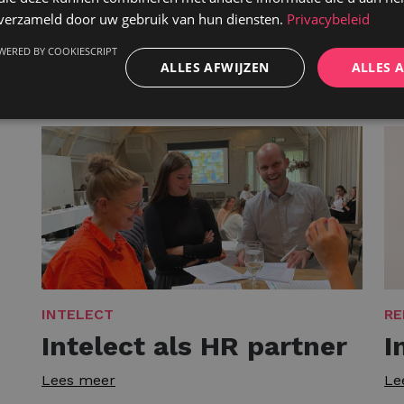
20 jaar talent in de
n verzameld door uw gebruik van hun diensten.
Privacybeleid
s
spotlight
WERED BY COOKIESCRIPT
Le
ALLES AFWIJZEN
ALLES 
Lees meer
INTELECT
RE
Intelect als HR partner
I
Lees meer
Le