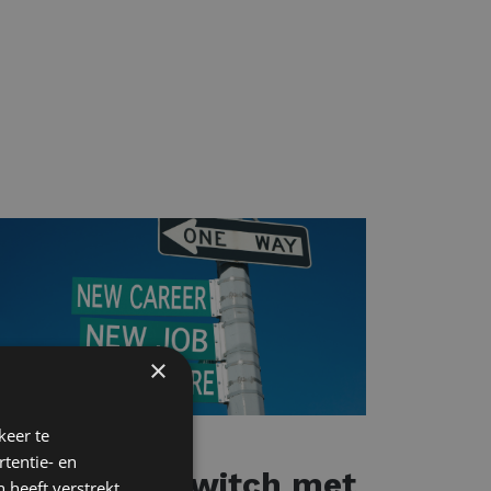
×
keer te
KRUTERING
tentie- en
en carrièreswitch met
 heeft verstrekt