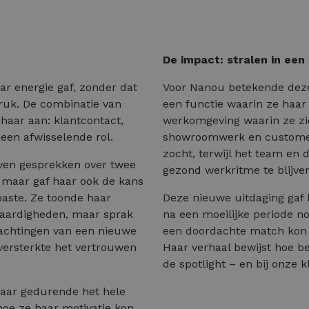
De impact: stralen in een
ar energie gaf, zonder dat
Voor Nanou betekende deze 
druk. De combinatie van
een functie waarin ze haar
aar aan: klantcontact,
werkomgeving waarin ze zi
 een afwisselende rol.
showroomwerk en customer s
zocht, terwijl het team en 
zeven gesprekken over twee
gezond werkritme te blijve
 maar gaf haar ook de kans
paste. Ze toonde haar
Deze nieuwe uitdaging gaf h
aardigheden, maar sprak
na een moeilijke periode no
achtingen van een nieuwe
een doordachte match kon 
 versterkte het vertrouwen
Haar verhaal bewijst hoe b
de spotlight – en bij onze 
aar gedurende het hele
hoe ze haar motivatie kon