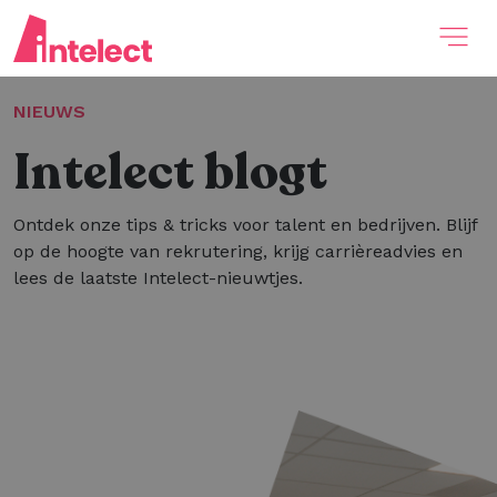
NIEUWS
Intelect blogt
Ontdek onze tips & tricks voor talent en bedrijven. Blijf
op de hoogte van rekrutering, krijg carrièreadvies en
lees de laatste Intelect-nieuwtjes.