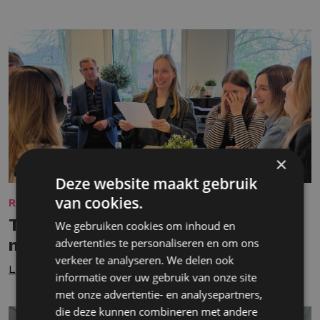
×
Deze website maakt gebruik
van cookies.
REKRUTERING
Terugblikken op mijn eerste 9
We gebruiken cookies om inhoud en
maanden als Junior Recruiter
advertenties te personaliseren en om ons
verkeer te analyseren. We delen ook
Lees meer
informatie over uw gebruik van onze site
met onze advertentie- en analysepartners,
die deze kunnen combineren met andere