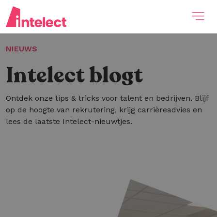
NIEUWS
Intelect blogt
Ontdek onze tips & tricks voor talent en bedrijven. Blijf
op de hoogte van rekrutering, krijg carrièreadvies en
lees de laatste Intelect-nieuwtjes.