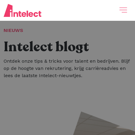
NIEUWS
Intelect blogt
Ontdek onze tips & tricks voor talent en bedrijven. Blijf
op de hoogte van rekrutering, krijg carrièreadvies en
lees de laatste Intelect-nieuwtjes.