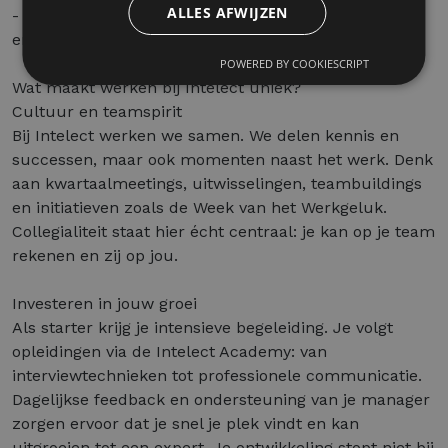
ALLES AFWIJZEN
- Work-life balans: flexibele werkuren, géén overuren
en 20 vakantiedagen + 12 ADV dagen.
POWERED BY COOKIESCRIPT
Wat maakt werken bij Intelect uniek?
Cultuur en teamspirit
Bij Intelect werken we samen. We delen kennis en
successen, maar ook momenten naast het werk. Denk
aan kwartaalmeetings, uitwisselingen, teambuildings
en initiatieven zoals de Week van het Werkgeluk.
Collegialiteit staat hier écht centraal: je kan op je team
rekenen en zij op jou.
Investeren in jouw groei
Als starter krijg je intensieve begeleiding. Je volgt
opleidingen via de Intelect Academy: van
interviewtechnieken tot professionele communicatie.
Dagelijkse feedback en ondersteuning van je manager
zorgen ervoor dat je snel je plek vindt en kan
uitgroeien tot een expert. Je ontwikkeling stopt niet bij