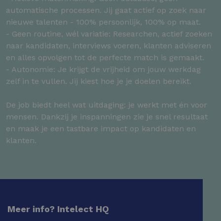
automatische processen. Jij gaat actief op zoek naar
nieuwe talenten - 100% persoonlijk, 100% op maat.
- Geen routine, wél variatie: Researchen, actief zoeken
naar kandidaten, interviews voeren, klanten adviseren
en alles opvolgen tot de perfecte match is gemaakt.
- Autonomie: Je krijgt de vrijheid om jouw werkdag
zelf in te vullen. Jij kiest hoe je je doelen bereikt.
De job biedt heel wat uitdaging: je werkt met én voor
mensen. Dankzij je inspanningen zie je snel resultaat
en maak je een tastbare impact op kandidaten en
klanten.
Meer info? Intelect HQ