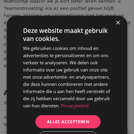
telefoontje waarin we je kort beter leren kennen. 2.
Teamontmoeting: Als er een positief gevoel blijft
hangen, plannen we ontmoetingen met het team op
×
de locatie waarin je interesse hebt. Zo krijg je een goed
Deze website maakt gebruik
beeld van de functie en onze werkwijze. 3.
Eindgesprek: De laatste stap bestaat uit enkele
van cookies.
competentietesten en een gesprek met een van onze
We gebruiken cookies om inhoud en
zaakvoerders op ons hoofdkantoor in Kontich. Binnen
advertenties te personaliseren en om ons
de week mag je onze finale feedback verwachten. We
verkeer te analyseren. We delen ook
kijken ernaar uit om je te leren kennen!
informatie over uw gebruik van onze site
met onze advertentie- en analysepartners,
die deze kunnen combineren met andere
informatie die u aan hen heeft verstrekt of
Aanbod
die zij hebben verzameld door uw gebruik
Wat bieden wij jou?
van hun diensten.
Privacybeleid
- Een aantrekkelijk maandelijks loon met bonussen,
maaltijd- en ecocheques en hospitalisatie- en
ALLES ACCEPTEREN
tandzorgverzekering.
- Bedrijfswagen met tankkaart na je opleidingsperiode.