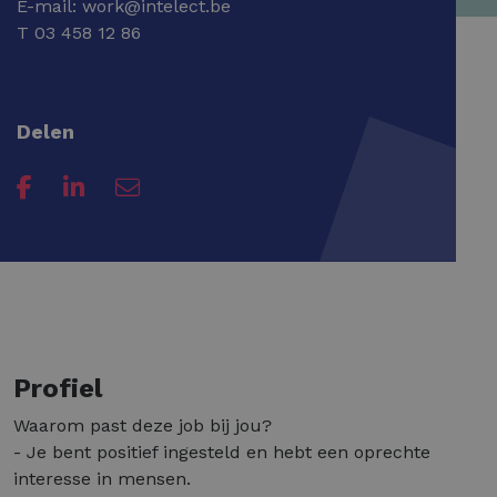
E-mail:
work@intelect.be
T
03 458 12 86
Delen
Profiel
Waarom past deze job bij jou?
- Je bent positief ingesteld en hebt een oprechte
interesse in mensen.